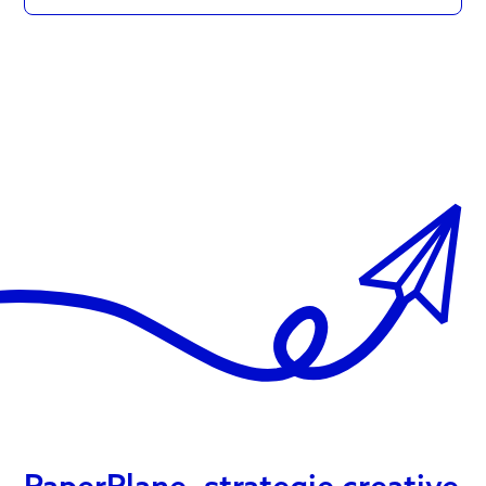
AI
DX
AWARDS:
IL
NOSTRO
LAVORO
SULL’ACCESSIBILITÀ
PaperPlane, strategie creative