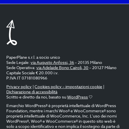
T
T
I
PaperPlane s.r.l. a socio unico
Sede Legale:
via Augusto Anfossi, 36
– 20135 Milano
Sede Operativa:
via Adelaide Bono Cairoli, 30
– 20127 Milano
Capitale Sociale € 20.000 i.v.​
P.IVA IT 07181080966
Privacy policy
|
Cookies policy – impostazioni cookie
|
Dichiarazione di accessibilità
Scritto e diretto da noi, basato su
WordPress
🤍
Il marchio WordPress® è proprietà intellettuale di WordPress
Foundation, mentre i marchi Woo® e WooCommerce® sono
proprietà intellettuale di WooCommerce, Inc. L’uso dei nomi
WordPress®, Woo® e WooCommerce® in questo sito web è
solo a scopo identificativo e non implica il sostegno da parte di