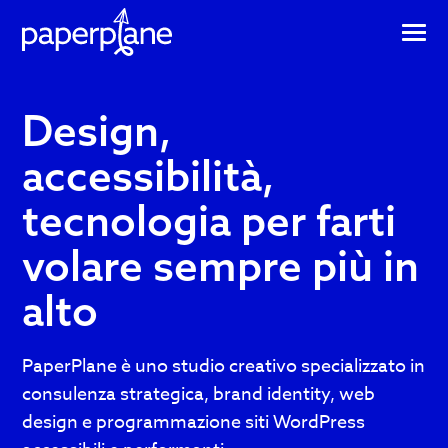
Design,
Design,
PaperPlane
è
accessibilità,
accessibilità,
uno
tecnologia
tecnologia per farti
studio
creativo
per
volare sempre più in
specializzato
farti
alto
in
volare
consulenza
PaperPlane è uno studio creativo specializzato in
strategica,
sempre
consulenza strategica, brand identity, web
brand
design e programmazione siti WordPress
più
identity,