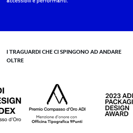
accessibili e performanti.
web
in
design
alto
e
programmazione
siti
I TRAGUARDI CHE CI SPINGONO AD ANDARE
WordPress
OLTRE
accessibili
e
performanti.