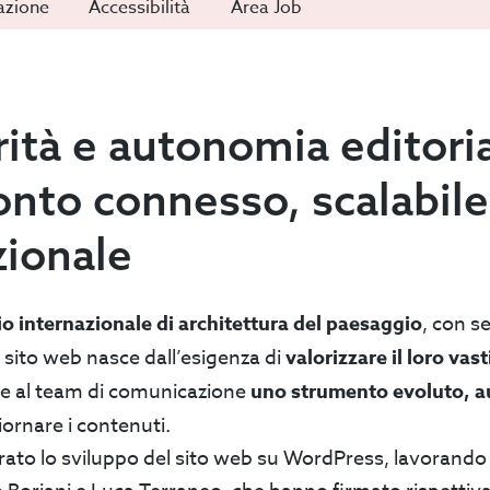
Vai
Vai
mazione
Accessibilità
Area Job
alla
alla
sezione:
sezione:
ità e autonomia editoria
onto connesso, scalabile
zionale
 internazionale di architettura del paesaggio
, con se
 sito web nasce dall’esigenza di
valorizzare il loro vas
rire al team di comunicazione
uno strumento evoluto, 
ornare i contenuti.
ato lo sviluppo del sito web su WordPress, lavorando i