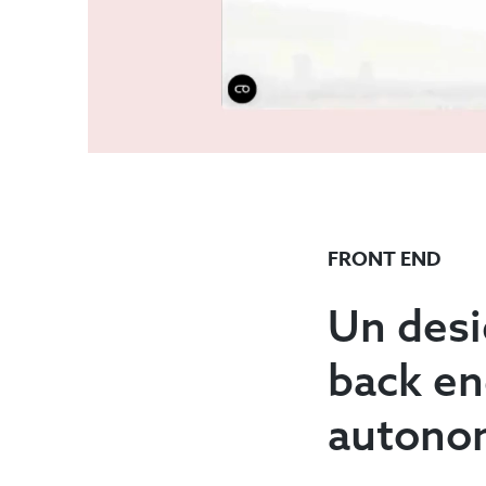
FRONT END
Un desi
back en
autono