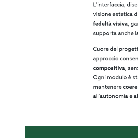
L’interfaccia, di
visione estetica
fedeltà visiva
, ga
supporta anche l
Cuore del progett
approccio consen
compositiva
, se
Ogni modulo è st
mantenere
coere
all’autonomia e all