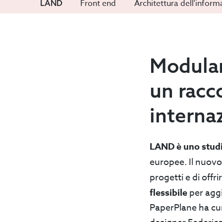
Vai
Vai
CLIENTE:
Front end
Architettura dell'infor
LAND
alla
alla
sezione:
sezione:
Modular
un racc
interna
LAND è uno studio
europee. Il nuovo
progetti e di off
flessibile
per aggi
PaperPlane ha cur