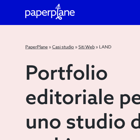
PaperPlane
»
Casi studio
»
Siti Web
»
LAND
Portfolio
Portfolio
editoriale
editoriale p
per
uno studio d