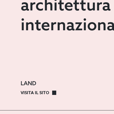
uno
architettura
studio
internaziona
di
architettura
internaziona
LAND
LAND
LAND
VISITA IL SITO