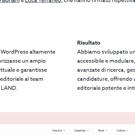
 Boriani
e
Luca Terraneo
, che hanno firmato rispetti
Risultato
to WordPress altamente
Abbiamo sviluppato un
lorizzasse un ampio
accessibile e modulare,
ttuale e garantisse
avanzate di ricerca, ge
ditoriale al team
candidature, offrendo
i LAND.
editoriale potente e int