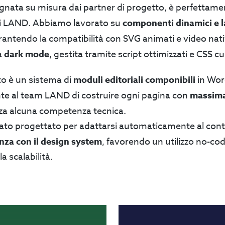
segnata su misura dai partner di progetto, è perfettame
 di LAND. Abbiamo lavorato su
componenti dinamici e l
rantendo la compatibilità con SVG animati e video nativi
a
dark mode
, gestita tramite script ottimizzati e CSS c
o è un sistema di
moduli editoriali componibili
in Wor
te al team LAND di costruire ogni pagina con
massima
nza alcuna competenza tecnica.
ato progettato per adattarsi automaticamente al cont
nza con il design system
, favorendo un utilizzo no-co
a scalabilità.