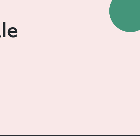
le
le