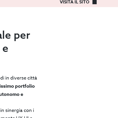
LAND
VISITA IL SITO
le per
 e
di in diverse città
tissimo portfolio
autonomo e
n sinergia con i