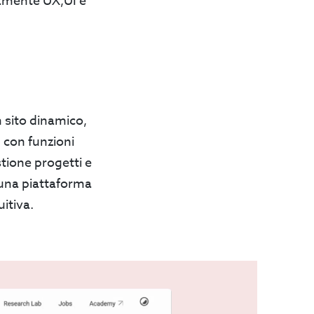
vamente UX,UI e
 sito dinamico,
 con funzioni
stione progetti e
 una piattaforma
uitiva.