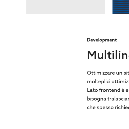
Development
Multili
Ottimizzare un si
molteplici ottimiz
Lato frontend è e
bisogna tralasciar
che spesso richi