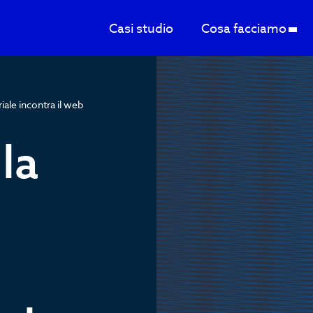
Casi studio
Cosa facciamo
iale incontra il web
la