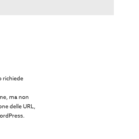
o richiede
gine, ma non
ione delle URL,
WordPress.